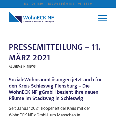
Mo – Do | 8:30 – 15:30 Uhr | Tel. 0 48 41 - 98 11 54-0
PRESSEMITTEILUNG – 11.
MÄRZ 2021
ALLGEMEIN
,
NEWS
SozialeWohnraumLösungen jetzt auch für
den Kreis Schleswig-Flensburg – Die
WohnECK NF gGmbH bezieht ihre neuen
Räume im Stadtweg in Schleswig
Seit Januar 2021 kooperiert der Kreis mit der
WohnECK NF gGmbH, um Menschen in