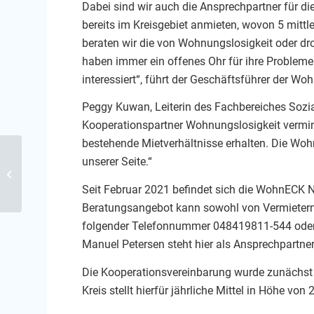
Dabei sind wir auch die Ansprechpartner für 
bereits im Kreisgebiet anmieten, wovon 5 mittle
beraten wir die von Wohnungslosigkeit oder 
haben immer ein offenes Ohr für ihre Problem
interessiert“, führt der Geschäftsführer de
Peggy Kuwan, Leiterin des Fachbereiches Sozia
Kooperationspartner Wohnungslosigkeit vermi
bestehende Mietverhältnisse erhalten. Die Woh
SozialeWohnraumLösungen
unserer Seite.“
jetzt auch für den Kreis
Schleswig-Flensburg
Seit Februar 2021 befindet sich die WohnECK
Beratungsangebot kann sowohl von Vermietern,
folgender Telefonnummer 048419811-544 ode
Manuel Petersen steht hier als Ansprechpartner
Die Kooperationsvereinbarung wurde zunächst 
Kreis stellt hierfür jährliche Mittel in Höhe von