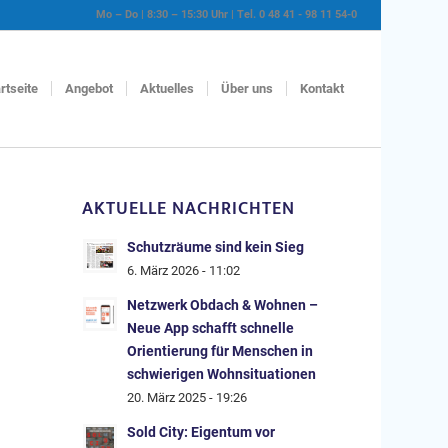
Mo – Do | 8:30 – 15:30 Uhr | Tel. 0 48 41 - 98 11 54-0
rtseite
Angebot
Aktuelles
Über uns
Kontakt
AKTUELLE NACHRICHTEN
Schutzräume sind kein Sieg
6. März 2026 - 11:02
Netzwerk Obdach & Wohnen –
Neue App schafft schnelle
Orientierung für Menschen in
schwierigen Wohnsituationen
20. März 2025 - 19:26
Sold City: Eigentum vor