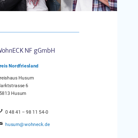
WohnECK NF gGmbH
reis Nordfriesland
reishaus Husum
arktstrasse 6
5813 Husum
0 48 41 – 98 11 54-0
husum@wohneck.de