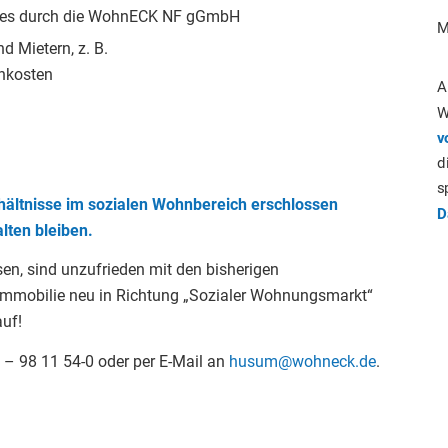
isses durch die WohnECK NF gGmbH
M
d Mietern, z. B.
enkosten
A
W
v
d
s
hältnisse im sozialen Wohnbereich erschlossen
D
lten bleiben.
sen, sind unzufrieden mit den bisherigen
 Immobilie neu in Richtung „Sozialer Wohnungsmarkt“
auf!
 – 98 11 54-0 oder per E-Mail an
husum@wohneck.de
.